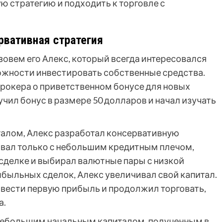
ю стратегию и подходить к торговле с
ервативная стратегия
зовем его Алекс, который всегда интересовался
ожности инвестировать собственные средства.
рокера о приветственном бонусе для новых
учил бонус в размере 50 долларов и начал изучать
италом, Алекс разработал консервативную
овал только с небольшим кредитным плечом,
сделке и выбирал валютные пары с низкой
ибыльных сделок, Алекс увеличивал свой капитал.
ывести первую прибыль и продолжил торговать,
а.
 небольшим начальным капиталом, полученным в