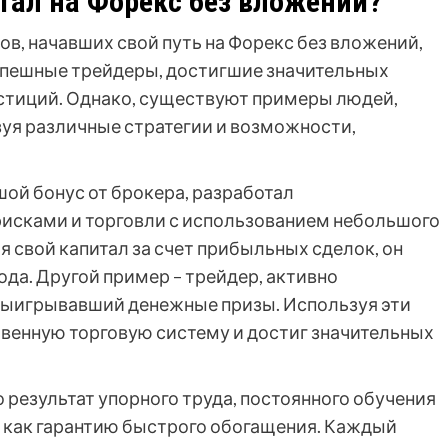
отал на Форекс без вложений?
в, начавших свой путь на Форекс без вложений,
спешные трейдеры, достигшие значительных
естиций. Однако, существуют примеры людей,
зуя различные стратегии и возможности,
ой бонус от брокера, разработал
рисками и торговли с использованием небольшого
я свой капитал за счет прибыльных сделок, он
да. Другой пример – трейдер, активно
 выигрывавший денежные призы. Используя эти
твенную торговую систему и достиг значительных
о результат упорного труда, постоянного обучения
х как гарантию быстрого обогащения. Каждый