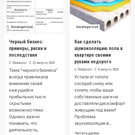
Uncategorised
Uncategorised
Черный бизнес:
Как сделать
примеры, риски и
шумоизоляцию пола в
последствия
квартире своими
руками недорого
Redactor
22 августа 2025
Redactor
Тема "черного бизнеса"
8 августа 2025
всегда привлекала
Устали от топота
внимание своей
соседей снизу или
кажущейся
хотите, чтобы ваши
прибыльностью и
собственные шаги не
скрытыми
доставляли дискомфорт
возможностями․
живущим под вами?
Однако, важно
Проблема
понимать, что
звукоизоляции в...
деятельность,
Читать далее