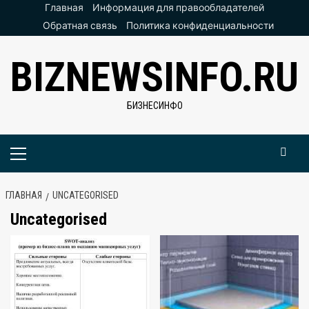
Перейти
Главная
Информация для правообладателей
к
Обратная связь
Политика конфиденциальности
содержимому
BIZNEWSINFO.RU
БИЗНЕСИНФО
Основное
меню
ГЛАВНАЯ
UNCATEGORISED
Uncategorised