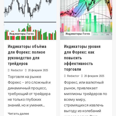
Индикаторы Forex
Индикаторы Forex
Индикаторы объёма
Индикаторы уровня
для Форекс: полное
для Форекс: как
руководство для
повысить
трейдеров
эффективность
торговли
Redactor
20 февраля 2025
Redactor
Торговля на рынке
20 февраля 2025
Форекс – это сложный и
Форекс, или валютный
динамичный процесс,
рынок, привлекает
требующий от трейдера
миллионы трейдеров по
не только глубоких
всему миру,
знаний, но и умения...
стремящихся извлечь
выгоду из колебаний
Читать далее