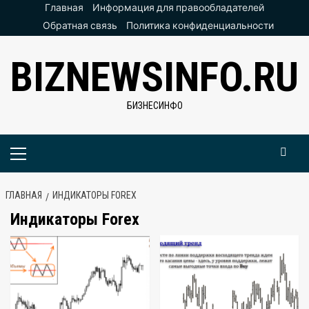
Перейти
Главная
Информация для правообладателей
к
Обратная связь
Политика конфиденциальности
содержимому
BIZNEWSINFO.RU
БИЗНЕСИНФО
Основное
меню
ГЛАВНАЯ
ИНДИКАТОРЫ FOREX
Индикаторы Forex