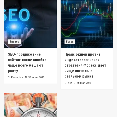
Бизнес
Forex
SEO-продвижение
Прайс экшен против
сайтов: какие ошибки
индикаторов: какая
чаще всего мешают
стратегия Форекс даёт
росту
чище сигналы в
реальном рынке
Redactor
30 июня 2026
biz
30 мая 2026