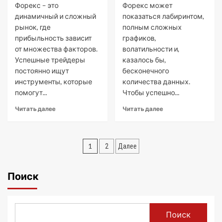
Форекс – это
Форекс может
динамичный и сложный
показаться лабиринтом,
рынок, где
полным сложных
прибыльность зависит
графиков,
от множества факторов.
волатильности и,
Успешные трейдеры
казалось бы,
постоянно ищут
бесконечного
инструменты, которые
количества данных.
помогут...
Чтобы успешно...
Читать далее
Читать далее
Пагинация
1
2
Далее
записей
Поиск
Поиск