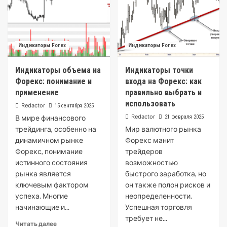
Индикаторы Forex
Индикаторы Forex
Индикаторы объема на
Индикаторы точки
Форекс: понимание и
входа на Форекс: как
применение
правильно выбрать и
использовать
Redactor
15 сентября 2025
Redactor
В мире финансового
21 февраля 2025
трейдинга, особенно на
Мир валютного рынка
динамичном рынке
Форекс манит
Форекс, понимание
трейдеров
истинного состояния
возможностью
рынка является
быстрого заработка, но
ключевым фактором
он также полон рисков и
успеха. Многие
неопределенности.
начинающие и...
Успешная торговля
требует не...
Читать далее