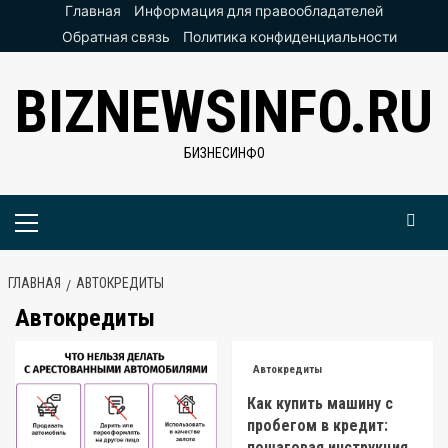
Перейти
Главная
Информация для правообладателей
к
Обратная связь
Политика конфиденциальности
содержимому
BIZNEWSINFO.RU
БИЗНЕСИНФО
Основное
меню
ГЛАВНАЯ
АВТОКРЕДИТЫ
Автокредиты
Автокредиты
Как купить машину с
пробегом в кредит:
пошаговая инструкция