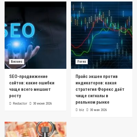
Бизнес
Forex
SEO-продвижение
Прайс экшен против
сайтов: какие ошибки
индикаторов: какая
чаще всего мешают
стратегия Форекс даёт
росту
чище сигналы в
реальном рынке
Redactor
30 июня 2026
biz
30 мая 2026