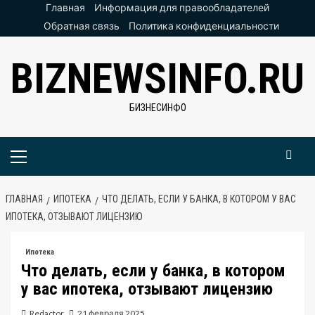
Перейти
Главная
Информация для правообладателей
к
Обратная связь
Политика конфиденциальности
содержимому
BIZNEWSINFO.RU
БИЗНЕСИНФО
Основное
меню
ГЛАВНАЯ
ИПОТЕКА
ЧТО ДЕЛАТЬ, ЕСЛИ У БАНКА, В КОТОРОМ У ВАС
ИПОТЕКА, ОТЗЫВАЮТ ЛИЦЕНЗИЮ
Ипотека
Что делать, если у банка, в котором
у вас ипотека, отзывают лицензию
Redactor
21 февраля 2025