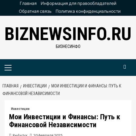
Перейти
Главная
Информация для правообладателей
к
Обратная связь
Политика конфиденциальности
содержимому
BIZNEWSINFO.RU
БИЗНЕСИНФО
Основное
меню
ГЛАВНАЯ
ИНВЕСТИЦИИ
МОИ ИНВЕСТИЦИИ И ФИНАНСЫ: ПУТЬ К
ФИНАНСОВОЙ НЕЗАВИСИМОСТИ
Инвестиции
Мои Инвестиции и Финансы: Путь к
Финансовой Независимости
Redactor
20 февраля 2025