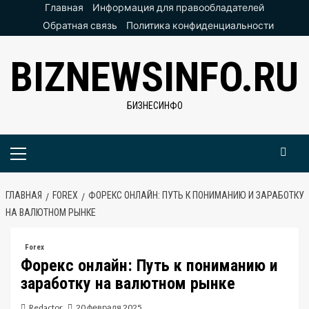
Перейти
Главная
Информация для правообладателей
к
Обратная связь
Политика конфиденциальности
содержимому
BIZNEWSINFO.RU
БИЗНЕСИНФО
Основное
меню
ГЛАВНАЯ
FOREX
ФОРЕКС ОНЛАЙН: ПУТЬ К ПОНИМАНИЮ И ЗАРАБОТКУ
НА ВАЛЮТНОМ РЫНКЕ
Forex
Форекс онлайн: Путь к пониманию и
заработку на валютном рынке
Redactor
20 февраля 2025