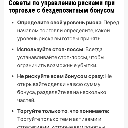
Советы по управлению рисками при
торговле с бездепозитным бонусом
Определите свой уровень риска:
Перед
началом торговли определите, какой
уровень риска вы готовы принять.
Используйте стоп-лоссы:
Всегда
устанавливайте стоп-лоссы, чтобы
ограничить возможные убытки.
Не рискуйте всем бонусом сразу:
Не
открывайте сделки на всю сумму
бонуса, разделяйте ее на несколько
частей.
Торгуйте только то, что понимаете:
Торгуйте только теми активами и
стратегиями, которые вам понятны.