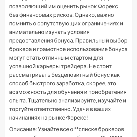
позволяющий им оценить рынок Форекс
без финансовых рисков. Однако, важно
помнить о сопутствующих ограничениях и
внимательно изучать условия
предоставления бонуса. Правильный выбор
брокера и грамотное использование бонуса
могут стать отличным стартом для
успешной карьеры трейдера. Не стоит
рассматривать бездепозитный бонус как
способ быстрого заработка, скорее, это
возможность для обучения и приобретения
опыта. Тщательно анализируйте, изучайте и
торгуйте ответственно. Удачи в ваших
начинаниях на рынке Форекс!
Описание: Узнайте все о **списке брокеров