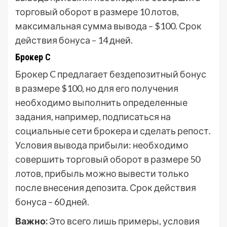
торговый оборот в размере 10 лотов,
максимальная сумма вывода – $100. Срок
действия бонуса – 14 дней.
Брокер C
Брокер C предлагает бездепозитный бонус
в размере $100, но для его получения
необходимо выполнить определенные
задания, например, подписаться на
социальные сети брокера и сделать репост.
Условия вывода прибыли: необходимо
совершить торговый оборот в размере 50
лотов, прибыль можно вывести только
после внесения депозита. Срок действия
бонуса – 60 дней.
Важно:
Это всего лишь примеры, условия