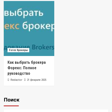
Forex брокеры
Как выбрать брокера
Форекс: Полное
руководство
Redactor
21 февраля 2025
Поиск