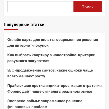
Поиск
Популярные статьи
Онлайн карта для оплаты: современное решение
для интернет-покупок
Как выбрать квартиру в новостройке: критерии
разумного покупателя
SEO-продвижение сайтов: какие ошибки чаще
всего мешают росту
Прайс экшен против индикаторов: какая стратегия
Форекс даёт чище сигналы в реальном рынке
Экспресс-займы: современное решение
финансовых проблем