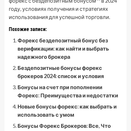
форекс с бездепозитным бонусом** в 2024
году, условиях получения и стратегиях
использования для успешной торговли.
Похожие записи:
Форекс бездепозитный бонус без
верификации: как найти и выбрать
надежного брокера
Бездепозитные бонусы форекс
брокеров 2024: список и условия
Бонусы на счет при пополнении
Форекс: Преимущества и недостатки
Новые бонусы форекс: как выбрать и
использовать с умом
Бонусы Форекс Брокеров: Все, Что