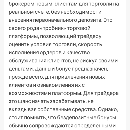
брокером новым клиентам для торговли на
реальном счете, без необходимости
внесения первоначального депозита. Это
своего рода «пробник» торговой
платформы, позволяющий трейдеру
оценить условия торговли, скорость
исполнения ордеров и качество
обслуживания клиентов, не рискуя своими
деньгами. Данный бонус предназначен,
прежде всего, для привлечения новых
клиентов и ознакомления их с
возможностями платформы. Для трейдера
это шанс начать зарабатывать, не
вкладывая собственные средства. Однако,
стоит помнить, что бездепозитные бонусы
обычно сопровождаются определенными