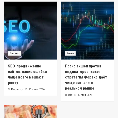
Бизнес
Forex
SEO-продвижение
Прайс экшен против
сайтов: какие ошибки
индикаторов: какая
чаще всего мешают
стратегия Форекс даёт
росту
чище сигналы в
реальном рынке
Redactor
30 июня 2026
biz
30 мая 2026