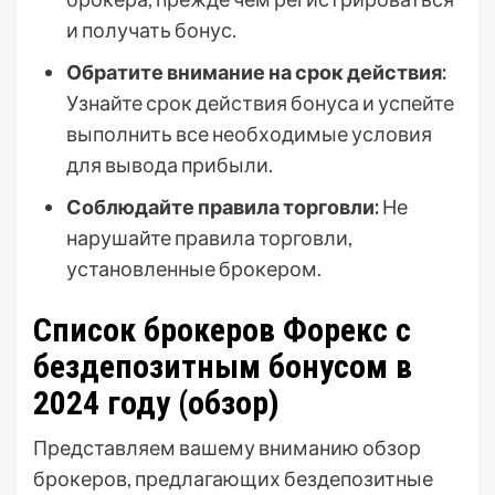
и получать бонус.
Обратите внимание на срок действия:
Узнайте срок действия бонуса и успейте
выполнить все необходимые условия
для вывода прибыли.
Соблюдайте правила торговли:
Не
нарушайте правила торговли,
установленные брокером.
Список брокеров Форекс с
бездепозитным бонусом в
2024 году (обзор)
Представляем вашему вниманию обзор
брокеров, предлагающих бездепозитные