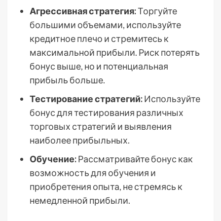
Агрессивная стратегия:
Торгуйте
большими объемами, используйте
кредитное плечо и стремитесь к
максимальной прибыли. Риск потерять
бонус выше, но и потенциальная
прибыль больше.
Тестирование стратегий:
Используйте
бонус для тестирования различных
торговых стратегий и выявления
наиболее прибыльных.
Обучение:
Рассматривайте бонус как
возможность для обучения и
приобретения опыта, не стремясь к
немедленной прибыли.