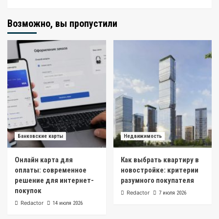
Возможно, вы пропустили
Банковские карты
Недвижимость
Онлайн карта для
Как выбрать квартиру в
оплаты: современное
новостройке: критерии
решение для интернет-
разумного покупателя
покупок
Redactor
7 июля 2026
Redactor
14 июля 2026