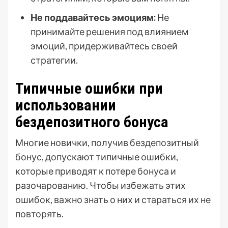
Не поддавайтесь эмоциям:
Не
принимайте решения под влиянием
эмоций, придерживайтесь своей
стратегии.
Типичные ошибки при
использовании
бездепозитного бонуса
Многие новички, получив бездепозитный
бонус, допускают типичные ошибки,
которые приводят к потере бонуса и
разочарованию. Чтобы избежать этих
ошибок, важно знать о них и стараться их не
повторять.